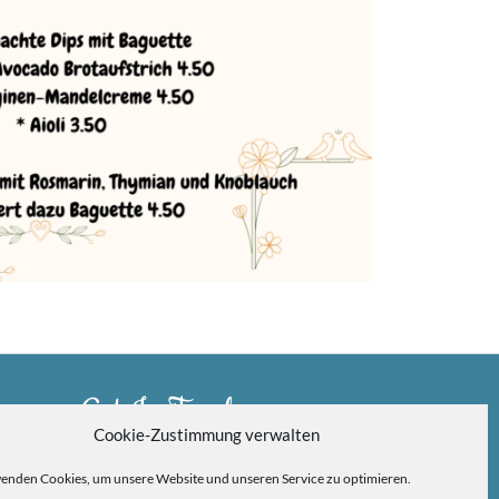
Get In Touch
Cookie-Zustimmung verwalten
Via Carlo Montù 78
enden Cookies, um unsere Website und unseren Service zu optimieren.
22021 Bellagio CO, Italy