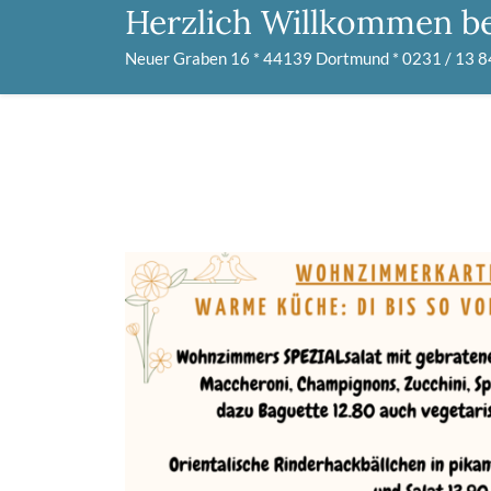
Skip
Herzlich Willkommen b
to
Neuer Graben 16 * 44139 Dortmund * 0231 / 13 8
content